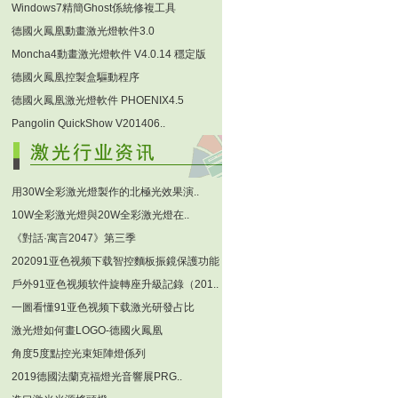
Windows7精簡Ghost係統修複工具
德國火鳳凰動畫激光燈軟件3.0
Moncha4動畫激光燈軟件 V4.0.14 穩定版
德國火鳳凰控製盒驅動程序
德國火鳳凰激光燈軟件 PHOENIX4.5
Pangolin QuickShow V201406..
用30W全彩激光燈製作的北極光效果演..
10W全彩激光燈與20W全彩激光燈在..
《對話·寓言2047》第三季
202091亚色视频下载智控麵板振鏡保護功能
戶外91亚色视频软件旋轉座升級記錄（201..
一圖看懂91亚色视频下载激光研發占比
激光燈如何畫LOGO-德國火鳳凰
角度5度點控光束矩陣燈係列
2019德國法蘭克福燈光音響展PRG..