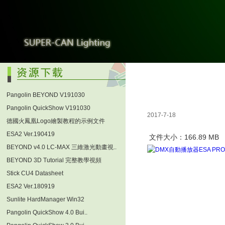
Pangolin BEYOND V191030
Pangolin QuickShow V191030
2017-7-18
德國火鳳凰Logo繪製教程的示例文件
ESA2 Ver.190419
文件大小：166.89 MB
BEYOND v4.0 LC-MAX 三維激光動畫視..
BEYOND 3D Tutorial 完整教學視頻
Stick CU4 Datasheet
ESA2 Ver.180919
Sunlite HardManager Win32
Pangolin QuickShow 4.0 Bui..