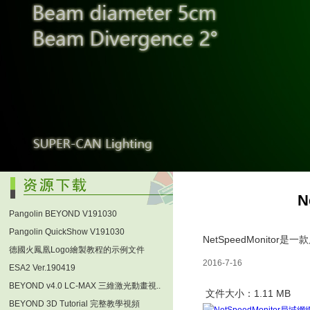
N
Pangolin BEYOND V191030
Pangolin QuickShow V191030
NetSpeedMonitor
德國火鳳凰Logo繪製教程的示例文件
2016-7-16
ESA2 Ver.190419
BEYOND v4.0 LC-MAX 三維激光動畫視..
文件大小：1.11 MB
BEYOND 3D Tutorial 完整教學視頻