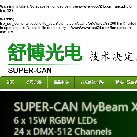
Warning
: mkdir(): No space left on device in
/www/wwwroot/Z4.com/func.php
on
line
127
Warning
:
file_put_contents(./cachefile_yuan/lvtuniu.com/cache/e8/7da5a/88269.html): failed
to open stream: No such file or directory in
/www/wwwroot/Z4.com/func.php
on
line
115
首頁
公司介紹
產品中心
行業解決方案
聯係91亚色