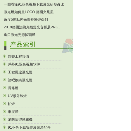
一圖看懂91亚色视频下载激光研發占比
激光燈如何畫LOGO-德國火鳳凰
角度5度點控光束矩陣燈係列
2019德國法蘭克福燈光音響展PRG..
進口激光光源搖頭燈
娛樂工程設備
戶外91亚色视频软件
工程用途激光燈
酒吧娛樂激光燈
長條燈
UV紫外線燈
帕燈
車展燈
消防演習煙霧機
91亚色下载安装激光燈配件