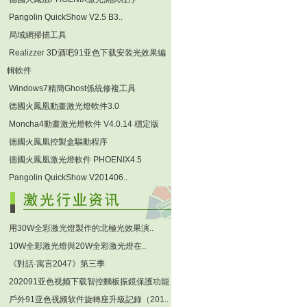
Pangolin QuickShow V2.5 B3..
局域網掃描工具
Realizzer 3D酒吧91亚色下载安装光效果編
輯軟件
Windows7精簡Ghost係統修複工具
德國火鳳凰動畫激光燈軟件3.0
Moncha4動畫激光燈軟件 V4.0.14 穩定版
德國火鳳凰控製盒驅動程序
德國火鳳凰激光燈軟件 PHOENIX4.5
Pangolin QuickShow V201406..
用30W全彩激光燈製作的北極光效果演..
10W全彩激光燈與20W全彩激光燈在..
《對話·寓言2047》第三季
202091亚色视频下载智控麵板振鏡保護功能
戶外91亚色视频软件旋轉座升級記錄（201..