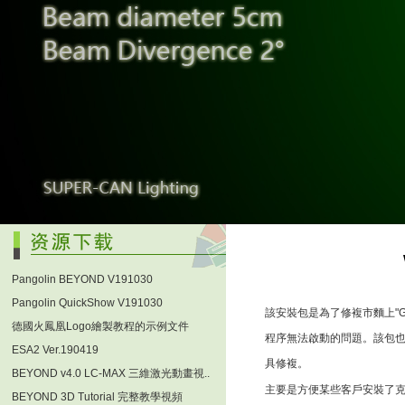
Pangolin BEYOND V191030
Pangolin QuickShow V191030
該安裝包是為了修複市麵上"Gho
德國火鳳凰Logo繪製教程的示例文件
程序無法啟動的問題。該包也適
ESA2 Ver.190419
具修複。
BEYOND v4.0 LC-MAX 三維激光動畫視..
主要是方便某些客戶安裝了
BEYOND 3D Tutorial 完整教學視頻