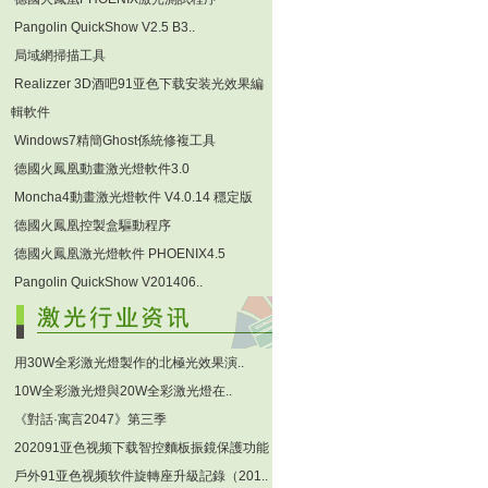
Pangolin QuickShow V2.5 B3..
局域網掃描工具
Realizzer 3D酒吧91亚色下载安装光效果編
輯軟件
Windows7精簡Ghost係統修複工具
德國火鳳凰動畫激光燈軟件3.0
Moncha4動畫激光燈軟件 V4.0.14 穩定版
德國火鳳凰控製盒驅動程序
德國火鳳凰激光燈軟件 PHOENIX4.5
Pangolin QuickShow V201406..
用30W全彩激光燈製作的北極光效果演..
10W全彩激光燈與20W全彩激光燈在..
《對話·寓言2047》第三季
202091亚色视频下载智控麵板振鏡保護功能
戶外91亚色视频软件旋轉座升級記錄（201..