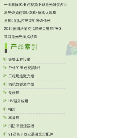
一圖看懂91亚色视频下载激光研發占比
激光燈如何畫LOGO-德國火鳳凰
角度5度點控光束矩陣燈係列
2019德國法蘭克福燈光音響展PRG..
進口激光光源搖頭燈
娛樂工程設備
戶外91亚色视频软件
工程用途激光燈
酒吧娛樂激光燈
長條燈
UV紫外線燈
帕燈
車展燈
消防演習煙霧機
91亚色下载安装激光燈配件