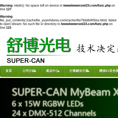
Warning
: mkdir(): No space left on device in
/www/wwwroot/Z4.com/func.php
on
line
127
Warning
:
file_put_contents(./cachefile_yuan/lvtuniu.com/cache/4b/78ddb/6f3ea.html): failed
to open stream: No such file or directory in
/www/wwwroot/Z4.com/func.php
on
line
115
首頁
公司介紹
產品中心
行業解決方案
聯係91亚色